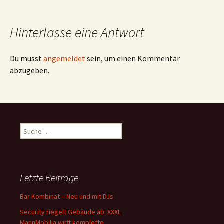
Hinterlasse eine Antwort
Du musst
angemeldet
sein, um einen Kommentar
abzugeben.
Suche nach:
Letzte Beiträge
Bar Kombinat – Neu und mit DJs
Security riegelt Gebäude ab: XXXL
MannMobilia wirft komplette